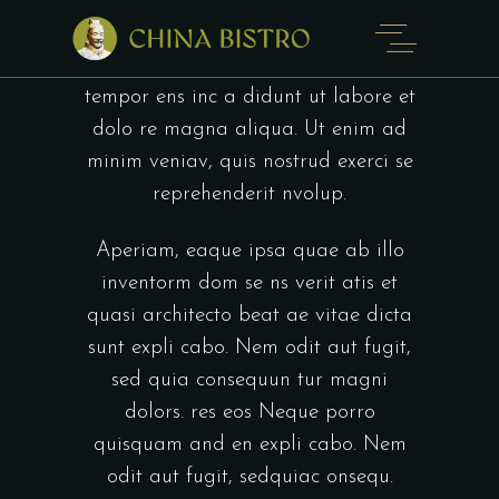
Lorem ipsum dolor sit amet,
consecte turmi neads en se se
adipisicing elit, sed do eiusm od
tempor ens inc a didunt ut labore et
dolo re magna aliqua. Ut enim ad
minim veniav, quis nostrud exerci se
reprehenderit nvolup.
Aperiam, eaque ipsa quae ab illo
inventorm dom se ns verit atis et
quasi architecto beat ae vitae dicta
sunt expli cabo. Nem odit aut fugit,
sed quia consequun tur magni
dolors. res eos Neque porro
quisquam and en expli cabo. Nem
odit aut fugit, sedquiac onsequ.